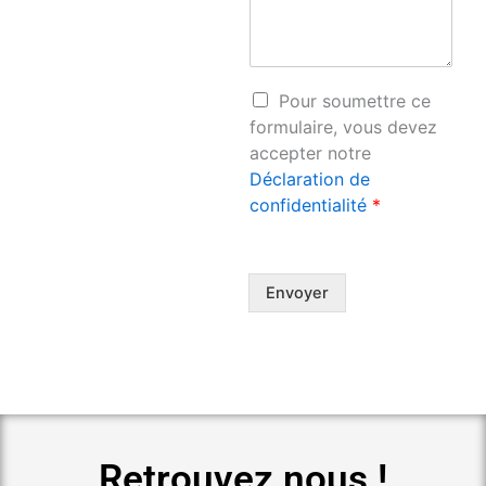
A
Pour soumettre ce
c
formulaire, vous devez
c
accepter notre
o
Déclaration de
r
confidentialité
*
d
R
G
P
D
Envoyer
*
Retrouvez nous !