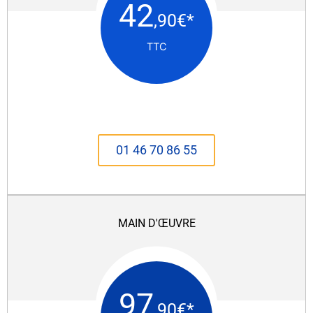
42
,90€*
TTC
01 46 70 86 55
MAIN D'ŒUVRE
97
,90€*