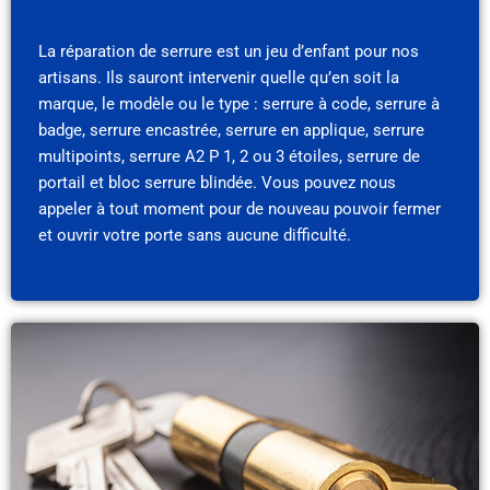
La réparation de serrure est un jeu d’enfant pour nos
artisans. Ils sauront intervenir quelle qu’en soit la
marque, le modèle ou le type : serrure à code, serrure à
badge, serrure encastrée, serrure en applique, serrure
multipoints, serrure A2 P 1, 2 ou 3 étoiles, serrure de
portail et bloc serrure blindée. Vous pouvez nous
appeler à tout moment pour de nouveau pouvoir fermer
et ouvrir votre porte sans aucune difficulté.